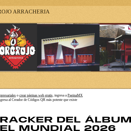
ROJO ARRACHERIA
mpresariales
o
crear páginas web gratis,
ingresa a
PaginaMX
gresa al Creador de Códigos QR más potente que existe