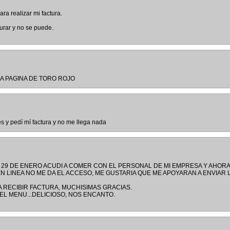
ara realizar mi factura.
turar y no se puede.
A PAGINA DE TORO ROJO
s y pedí mí factura y no me llega nada
 29 DE ENERO ACUDI A COMER CON EL PERSONAL DE MI EMPRESA Y AHOR
 LINEA NO ME DA EL ACCESO, ME GUSTARIA QUE ME APOYARAN A ENVIAR 
A RECIBIR FACTURA, MUCHISIMAS GRACIAS.
, EL MENU...DELICIOSO, NOS ENCANTO.