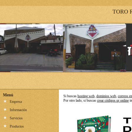
TORO 
Menú
Si buscas
hosting web,
dominios web,
correos e
Por otro lado, si buscas
crear códigos qr online
in
Empresa
Información
Servicios
Productos