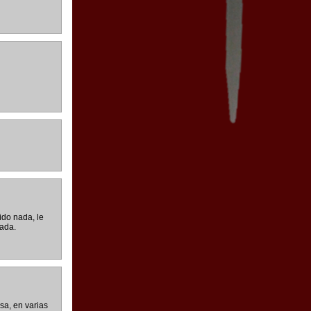
ido nada, le
nada.
sa, en varias