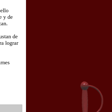
ello
e y de
zan.
ustan de
ra lograr
arnes