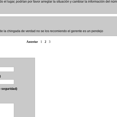
el lugar, podrían por favor arreglar la situación y cambiar la información del nú
 de la chingada de verdad no se los recomiendo el gerente es un pendejo
Anterior
1
2
3
)
e seguridad)